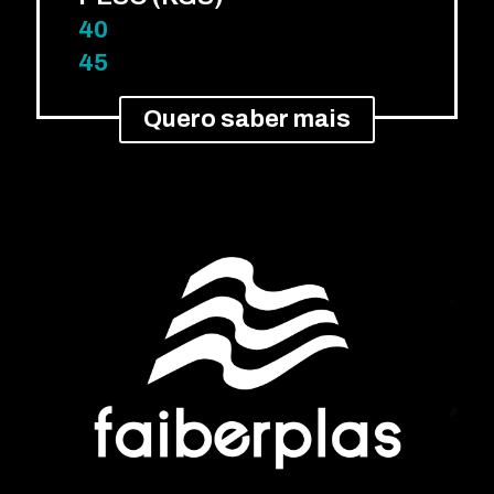
40
45
Quero saber mais