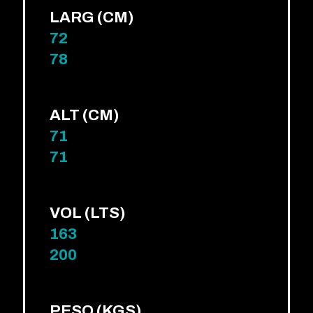
LARG (CM)
72
78
ALT (CM)
71
71
VOL (LTS)
163
200
PESO (KGS)