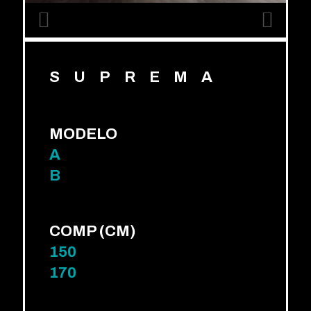
SUPREMA
MODELO
A
B
COMP (CM)
150
170