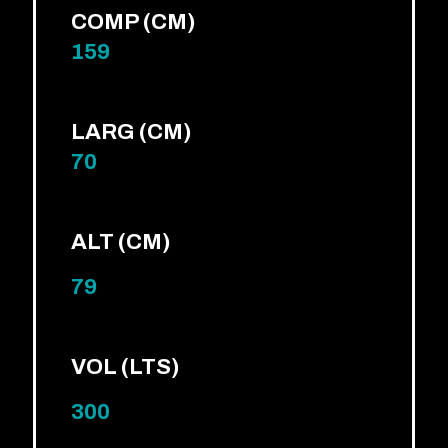
COMP (CM)
159
LARG (CM)
70
ALT (CM)
79
VOL (LTS)
300